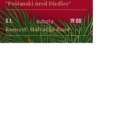
"Poštanski ured Djedice"
3.1.
19:00
subota
Koncert: Malvazija Band
3.1.
21:00
subota
Glazbeni program: Dj Mr.
Johnny B - disco night
4.1.
16:00
nedjelja
Pub Kviz by Danijel Turkan
4.1.
18:30
nedjelja
Glazbeni program: DJ Gogo -
disco night