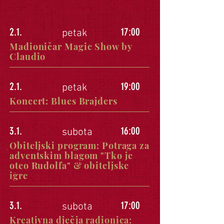
2.1.
17:00
petak
Mađioničar Magic Show by
Claudio
2.1.
19:00
petak
Koncert: Blues Brajders
3.1.
16:00
subota
Obiteljski program: Potraga za
adventskim blagom "Tko je
oteo Rudolfa" & obiteljske
igre
3.1.
17:00
subota
Kreativna dječja radionica: